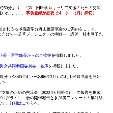
）16時50分より、「第11回医学系キャリア支援のための交流
催いたします。
事前登録が必要です （6/5（月）締切）
。
)に開催される地域看護学分野主催講演会のご案内をします。
に向けて―若草プロジェクトの挑戦―」講師 村木厚子先
究科長・医学部長からのご挨拶
を掲載しました。
科男女共同参画委員会 名簿
を掲載しました。
度分（令和5年4月〜令和6年3月）の利用登録申請を開始
らへ
ア支援のための交流会（2022年6月開催）」の報告を掲載
プログラム）、会の開催報告と参加者アンケートの集計結
です。
詳細はこちらへ。