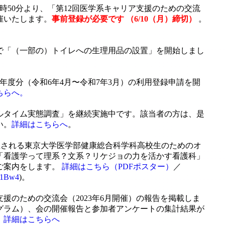
）16時50分より、「第12回医学系キャリア支援のための交流
催いたします。
事前登録が必要です （6/10（月）締切）
。
で「（一部の）トイレへの生理用品の設置」を開始しまし
年度分（令和6年4月〜令和7年3月）の利用登録申請を開
ちらへ。
ルタイム実態調査」を継続実施中です。該当者の方は、是
い。
詳細はこちらへ
。
)に開催される東京大学医学部健康総合科学科高校生のためのオ
3「看護学って理系？文系？リケジョの力を活かす看護科」
ご案内をします。
詳細はこちら（PDFポスター）
／
hZ1Bw4
)。
支援のための交流会（2023年6月開催）の報告を掲載しま
グラム）、会の開催報告と参加者アンケートの集計結果が
。
詳細はこちらへ