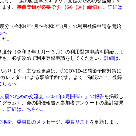
50分より、「第10回医学系キャリア支援のための交流会」を
します。
事前登録が必要です （6/6（月）締切）
。
詳細は
度分（令和4年4月〜令和5年3月）の利用登録申請を開始
らへ
した。
３度分（令和３年１月〜３月）の利用登録申請を開始しま
者も、必ず改めて利用登録申請をしてください。
詳細はこ
あります。主な変更点は、①COVID-19感染予防対策に
gleカレンダーによる事前予約です。よくご確認の上、登録
こちらへ
支援のための交流会（2021年6月開催）」の報告
を掲載し
ログラム）、会の開催報告と参加者アンケートの集計結果
す。
詳細はこちらへ
。
ご挨拶
、
委員長のメッセージ
、
委員リスト
を更新しまし