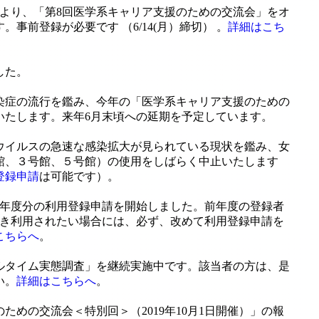
50分より、「第8回医学系キャリア支援のための交流会」をオ
事前登録が必要です （6/14(月）締切） 。
詳細はこち
した。
染症の流行を鑑み、今年の「医学系キャリア支援のための
いたします。来年6月末頃への延期を予定しています。
ウイルスの急速な感染拡大が見られている現状を鑑み、女
館、３号館、５号館）の使用をしばらく中止いたします
の登録申請
は可能です）。
2年度分の利用登録申請を開始しました。前年度の登録者
続き利用されたい場合には、必ず、改めて利用登録申請を
こちらへ
。
ルタイム実態調査」を継続実施中です。該当者の方は、是
い。
詳細はこちらへ
。
ための交流会＜特別回＞（2019年10月1日開催）」の報