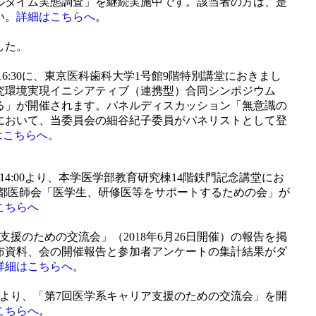
ルタイム実態調査」を継続実施中です。該当者の方は、是
い。
詳細はこちらへ
。
した。
0〜16:30に、東京医科歯科大学1号館9階特別講堂におきまし
究環境実現イニシアティブ（連携型）合同シンポジウム
る」が開催されます。パネルディスカッション「無意識の
において、当委員会の細谷紀子委員がパネリストとして登
はこちらへ
。
）の14:00より、本学医学部教育研究棟14階鉄門記念講堂にお
京都医師会「医学生、研修医等をサポートするための会」が
こちらへ
支援のための交流会」（2018年6月26日開催）の報告を掲
布資料、会の開催報告と参加者アンケートの集計結果がダ
詳細はこちらへ
。
50分より、「第7回医学系キャリア支援のための交流会」を開
こちらへ
。